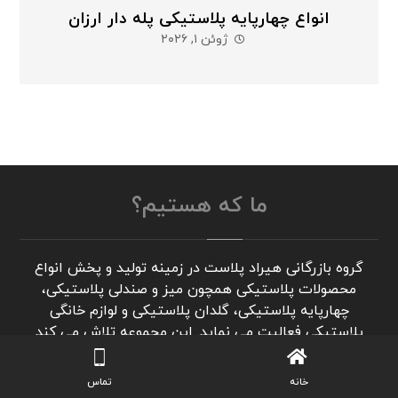
انواع چهارپایه پلاستیکی پله دار ارزان
ژوئن ۱, ۲۰۲۶
ما که هستیم؟
گروه بازرگانی هیراد پلاست در زمینه تولید و پخش انواع
محصولات پلاستیکی همچون میز و صندلی پلاستیکی،
چهارپایه پلاستیکی، گلدان پلاستیکی و لوازم خانگی
پلاستیکی فعالیت می نماید. این مجموعه تلاش می کند
مسیری هموار برای انجام معاملات تجاری در این حوزه برای
بازارهـای داخـلـی و خـارجـی فـراهـم آورد.
خانه
تماس