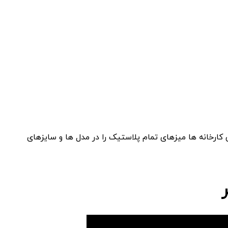
box type=”success”=””]هر یک از این کارخانه ها میزهای تمام پلاستیک را در مدل ها و سایزهای