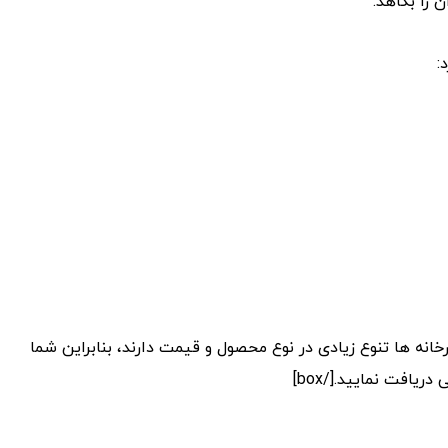
 را بکاهد.
:
box type=”er=””]هر یک از این کارخانه ها تنوع زیادی در نوع محصول و قیمت دارند، بنابراین شما
ریافت نمایید.[/box]