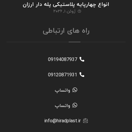
انواع چهارپایه پلاستیکی پله دار ارزان
ژوئن ۱, ۲۰۲۶
راه های ارتباطی
09194087937
09120871931
واتساپ
واتساپ
info@hiradplast.ir