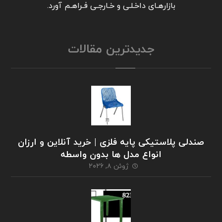
بازارهـای داخـلـی و خـارجـی فـراهـم آورد.
جدیدترین مقالات
صندلی پلاستیکی پایه فلزی | خرید آنلاین و ارزان
انواع مدل ها بدون واسطه
ژوئن ۸, ۲۰۲۶