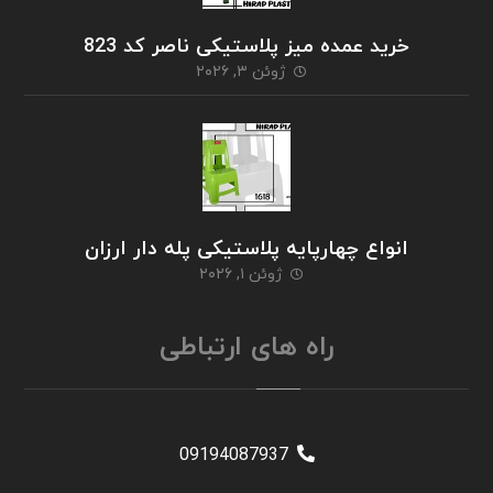
خرید عمده میز پلاستیکی ناصر کد 823
ژوئن ۳, ۲۰۲۶
انواع چهارپایه پلاستیکی پله دار ارزان
ژوئن ۱, ۲۰۲۶
راه های ارتباطی
09194087937