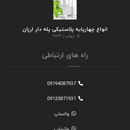
انواع چهارپایه پلاستیکی پله دار ارزان
ژوئن ۱, ۲۰۲۶
راه های ارتباطی
09194087937
09120871931
واتساپ
واتساپ