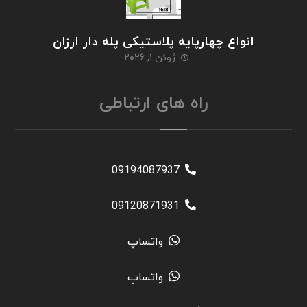
انواع چهارپایه پلاستیکی پله دار ارزان
ژوئن ۱, ۲۰۲۶
راه های ارتباطی
09194087937
09120871931
واتساپ
واتساپ