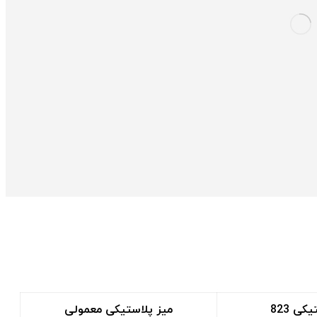
کی 823
میز پلاستیکی معمولی