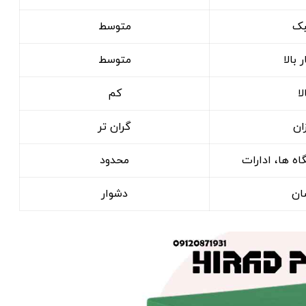
ک
متوسط
 بالا
متوسط
لا
کم
ان
گران ‌تر
ه ‌ها، ادارات
محدود
ان
دشوار