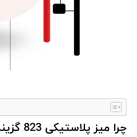
چرا میز پلاستیکی 823 گزینه ایده ‌آل است؟