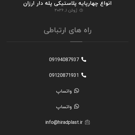
انواع چهارپایه پلاستیکی پله دار ارزان
ژوئن ۱, ۲۰۲۶
راه های ارتباطی
09194087937
09120871931
واتساپ
واتساپ
info@hiradplast.ir