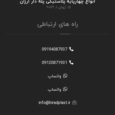
انواع چهارپایه پلاستیکی پله دار ارزان
ژوئن ۱, ۲۰۲۶
راه های ارتباطی
09194087937
09120871931
واتساپ
واتساپ
info@hiradplast.ir