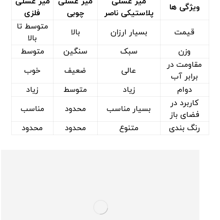
میز عسلی
میز عسلی
میز عسلی
ویژگی ها
پلاستیکی ناصر
چوبی
فلزی
متوسط تا
قیمت
بسیار ارزان
بالا
بالا
وزن
سبک
سنگین
متوسط
مقاومت در
عالی
ضعیف
خوب
برابر آب
دوام
زیاد
متوسط
زیاد
کاربرد در
بسیار مناسب
محدود
مناسب
فضای باز
رنگ بندی
متنوع
محدود
محدود