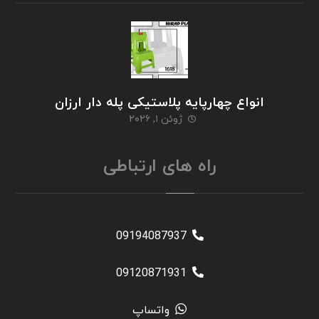
انواع چهارپایه پلاستیکی پله دار ارزان
ژوئن ۱, ۲۰۲۶
راه های ارتباطی
09194087937
09120871931
واتساپ