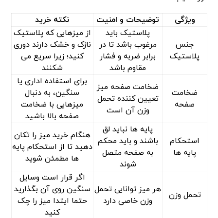
ویژگی
توضیحات و امنیت
نکته خرید
پلاستیک باید
از میزهایی که پلاستیک
جنس
مرغوب باشد تا در
نازک و خشک دارند دوری
پلاستیک
برابر ضربه و فشار
کنید؛ زیرا سریع می
مقاوم باشد
‌شکنند
برای استفاده اداری یا
ضخامت صفحه میز
ضخامت
سنگین، به دنبال
تعیین ‌کننده تحمل
صفحه
میزهایی با ضخامت
وزن آن است
صفحه بالا باشید
پایه ها نباید لق
هنگام خرید میز را تکان
استحکام
باشند و باید محکم
دهید تا از استحکام پایه
پایه ها
به صفحه متصل
ها مطمئن شوید
شوند
اگر قرار است وسایل
هر میز توانایی تحمل
سنگین روی آن بگذارید
تحمل وزن
وزن خاصی دارد
حتما ایتدا میز را چک
کنید