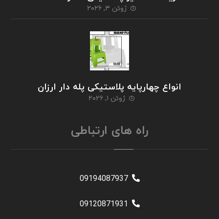
ژوئن ۳, ۲۰۲۶
انواع چهارپایه پلاستیکی پله دار ارزان
ژوئن ۱, ۲۰۲۶
راه های ارتباطی
09194087937
09120871931