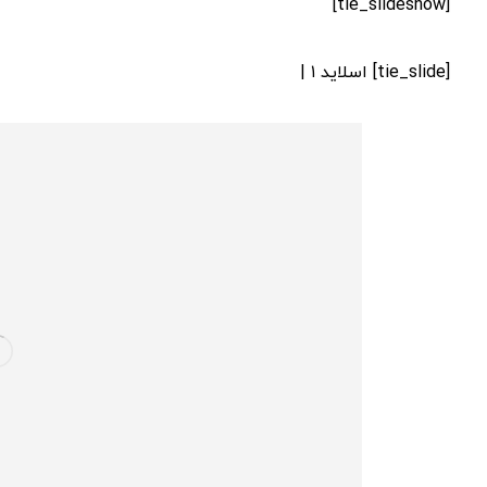
[tie_slideshow]
[tie_slide] اسلاید ۱ |