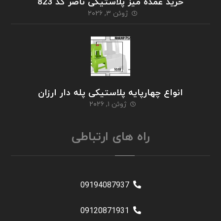
خرید عمده میز پلاستیکی ناصر کد 823
ژوئن ۳, ۲۰۲۶
انواع چهارپایه پلاستیکی پله دار ارزان
ژوئن ۱, ۲۰۲۶
راه های ارتباطی
09194087937
09120871931