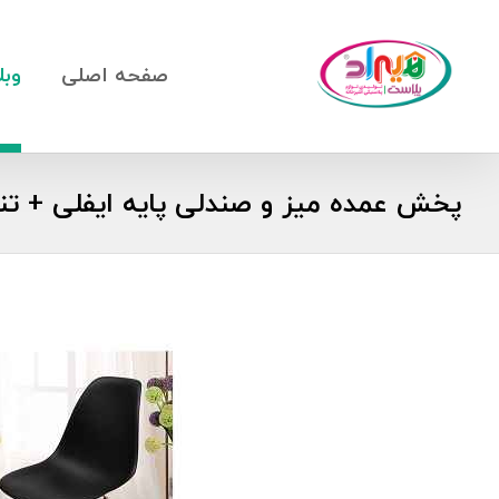
صفحه اصلی
وبل
پخش عمده میز و صندلی پایه ایفلی + تنو