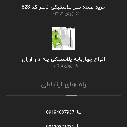
خرید عمده میز پلاستیکی ناصر کد 823
ژوئن ۳, ۲۰۲۶
انواع چهارپایه پلاستیکی پله دار ارزان
ژوئن ۱, ۲۰۲۶
راه های ارتباطی
09194087937