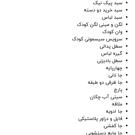
سبد پیک نیک
سبد خرید دو دسته
سبد لباس
لگن و مینی لگن کودک
وان کودک
سرویس سیسمونی کودک
سطل پدالی
گیره لباس
سطل بادبزنی
چهارپایه
جا نانی
جا ظرفی دو طبقه
پارچ
سینی آب چکان
ملاقه
جا ادویه
فایل و دراور پلاستیکی
جا کفشی
جا مایع دستشویی