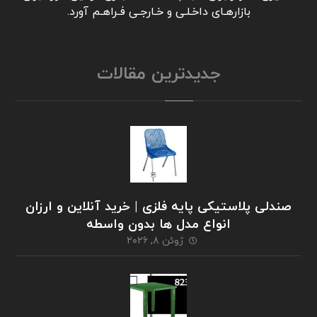
بازارهـای داخـلـی و خـارجـی فـراهـم آورد.
جدیدترین مقالات
صندلی پلاستیکی پایه فلزی | خرید آنلاین و ارزان
انواع مدل ها بدون واسطه
ژوئن ۸, ۲۰۲۶