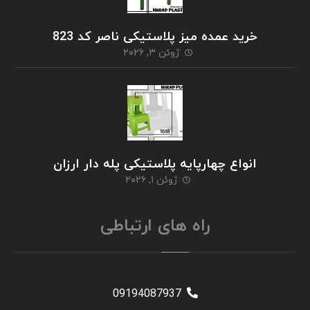
خرید عمده میز پلاستیکی ناصر کد 823
ژوئن ۳, ۲۰۲۶
انواع چهارپایه پلاستیکی پله دار ارزان
ژوئن ۱, ۲۰۲۶
راه های ارتباطی
09194087937