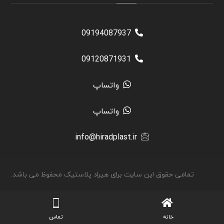
09194087937
09120871931
واتساپ
واتساپ
info@hiradplast.ir
تمامی حقوق این سایت برای هیراد پلاستیک محفوظ می باشد.
خانه
تماس