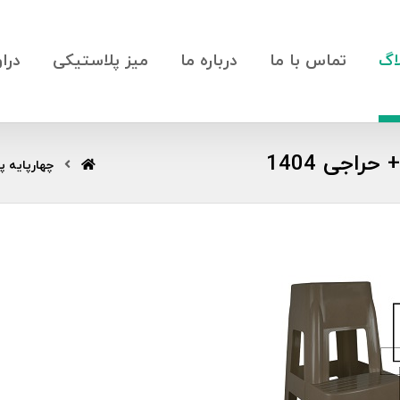
اگ
تماس با ما
درباره ما
میز پلاستیکی
درا
راجی 1404
چهارپایه پ