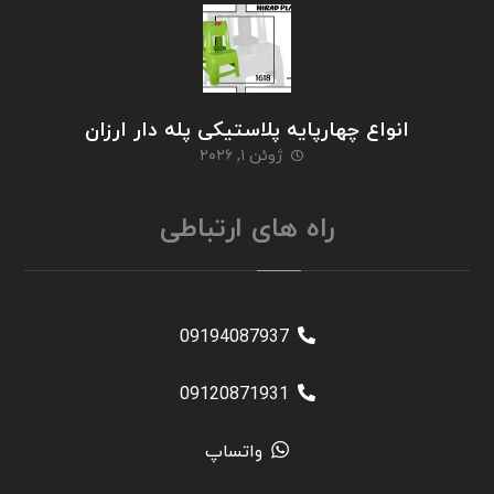
انواع چهارپایه پلاستیکی پله دار ارزان
ژوئن ۱, ۲۰۲۶
راه های ارتباطی
09194087937
09120871931
واتساپ