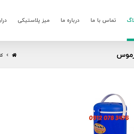
اگ
تماس با ما
درباره ما
میز پلاستیکی
درا
رموس
کل