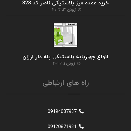
خرید عمده میز پلاستیکی ناصر کد 823
ژوئن ۳, ۲۰۲۶
انواع چهارپایه پلاستیکی پله دار ارزان
ژوئن ۱, ۲۰۲۶
راه های ارتباطی
09194087937
09120871931