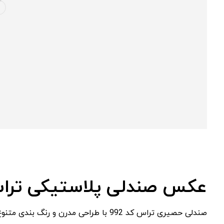
عکس صندلی پلاستیکی تراس ک
صندلی حصیری تراس کد 992 با طراحی مدرن و رنگ بندی متنوع به راحتی با دکوراسیون های مختلف هماهنگ می شود.