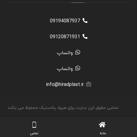
09194087937
09120871931
واتساپ
واتساپ
info@hiradplast.ir
تمامی حقوق این سایت برای هیراد پلاستیک محفوظ می باشد.
خانه
تماس