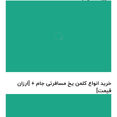
مطالب مرتبط ...
خرید انواع کلمن یخ مسافرتی جام + [ارزان
قیمت]
کلمن جام ترموس
,
یخدان پلاستیکی