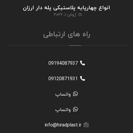
انواع چهارپایه پلاستیکی پله دار ارزان
ژوئن ۱, ۲۰۲۶
راه های ارتباطی
09194087937
09120871931
واتساپ
واتساپ
info@hiradplast.ir