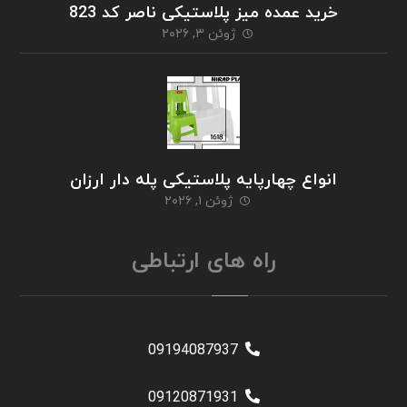
خرید عمده میز پلاستیکی ناصر کد 823
ژوئن ۳, ۲۰۲۶
انواع چهارپایه پلاستیکی پله دار ارزان
ژوئن ۱, ۲۰۲۶
راه های ارتباطی
09194087937
09120871931