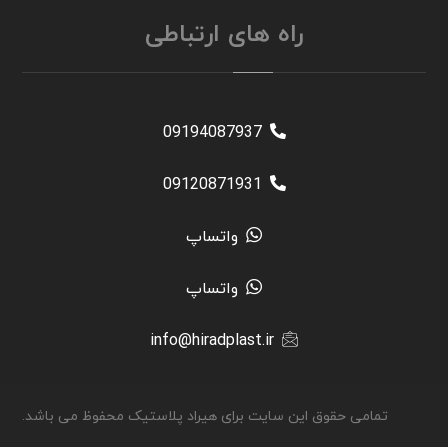
راه های ارتباطی
09194087937
09120871931
واتساپ
واتساپ
info@hiradplast.ir
تمامی حقوق این سایت برای هیراد پلاستیک محفوظ می باشد.