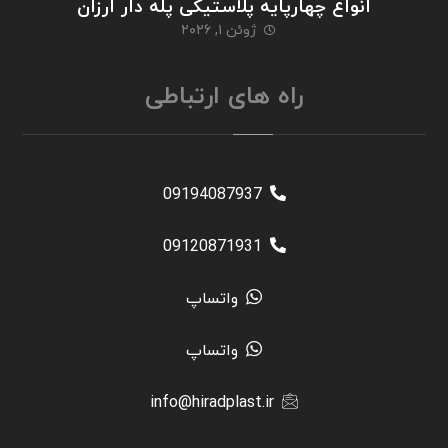
انواع چهارپایه پلاستیکی پله دار ارزان
ژوئن ۱, ۲۰۲۶
راه های ارتباطی
09194087937
09120871931
واتساپ
واتساپ
info@hiradplast.ir