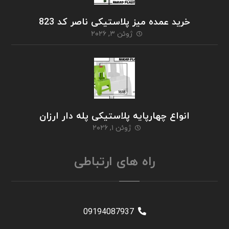
خرید عمده میز پلاستیکی ناصر کد 823
ژوئن ۳, ۲۰۲۶
انواع چهارپایه پلاستیکی پله دار ارزان
ژوئن ۱, ۲۰۲۶
راه های ارتباطی
09194087937