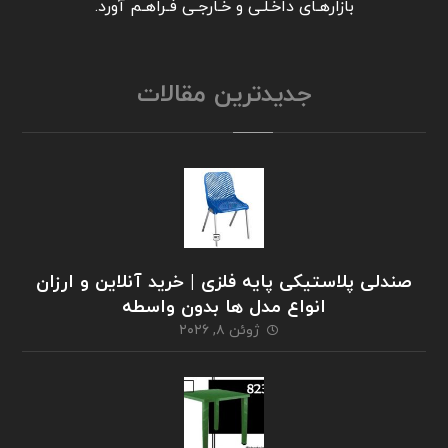
بازارهـای داخـلـی و خـارجـی فـراهـم آورد.
جدیدترین مقالات
صندلی پلاستیکی پایه فلزی | خرید آنلاین و ارزان
انواع مدل ها بدون واسطه
ژوئن ۸, ۲۰۲۶