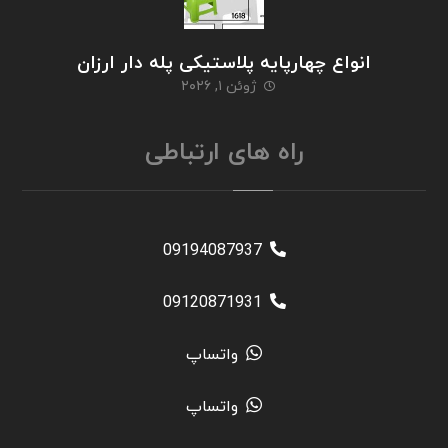
انواع چهارپایه پلاستیکی پله دار ارزان
ژوئن ۱, ۲۰۲۶
راه های ارتباطی
09194087937
09120871931
واتساپ
واتساپ