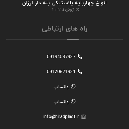
انواع چهارپایه پلاستیکی پله دار ارزان
ژوئن ۱, ۲۰۲۶
راه های ارتباطی
09194087937
09120871931
واتساپ
واتساپ
info@hiradplast.ir