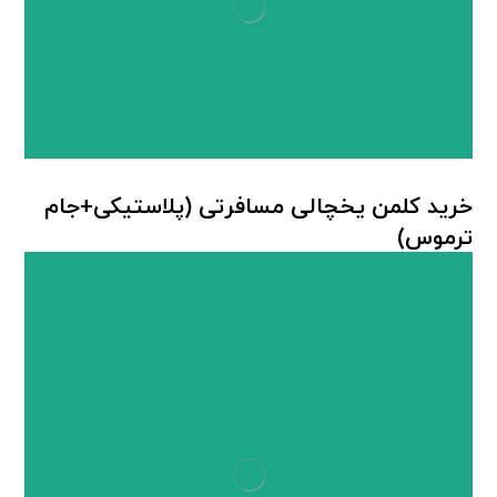
خرید کلمن یخچالی مسافرتی (پلاستیکی+جام
ترموس)
کلمن پلاستیکی
,
کلمن جام ترموس