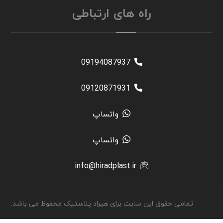
راه های ارتباطی
09194087937
09120871931
واتساپ
واتساپ
info@hiradplast.ir
تمامی حقوق این سایت برای هیراد پلاستیک محفوظ می باشد.