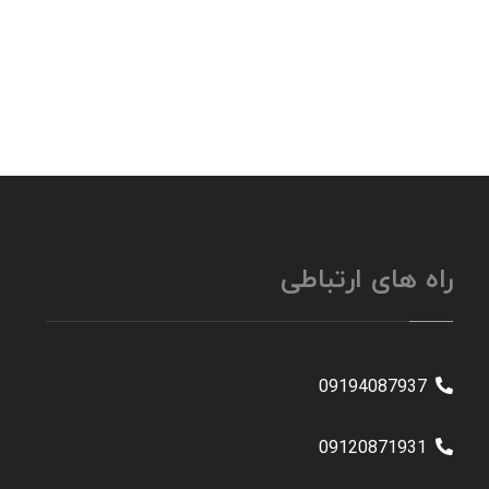
راه های ارتباطی
09194087937
09120871931