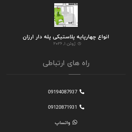
انواع چهارپایه پلاستیکی پله دار ارزان
ژوئن ۱, ۲۰۲۶
راه های ارتباطی
09194087937
09120871931
واتساپ