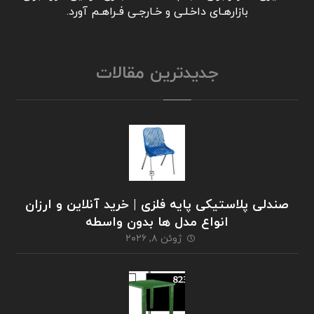
بازارهـای داخـلـی و خـارجـی فـراهـم آورد.
جدیدترین مقالات
صندلی پلاستیکی پایه فلزی | خرید آنلاین و ارزان
انواع مدل ها بدون واسطه
ژوئن ۸, ۲۰۲۶