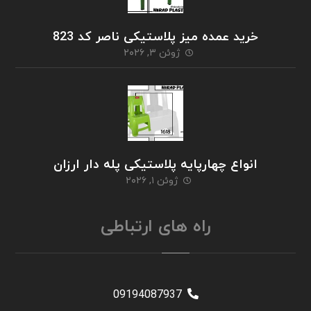
خرید عمده میز پلاستیکی ناصر کد 823
ژوئن ۳, ۲۰۲۶
انواع چهارپایه پلاستیکی پله دار ارزان
ژوئن ۱, ۲۰۲۶
راه های ارتباطی
09194087937