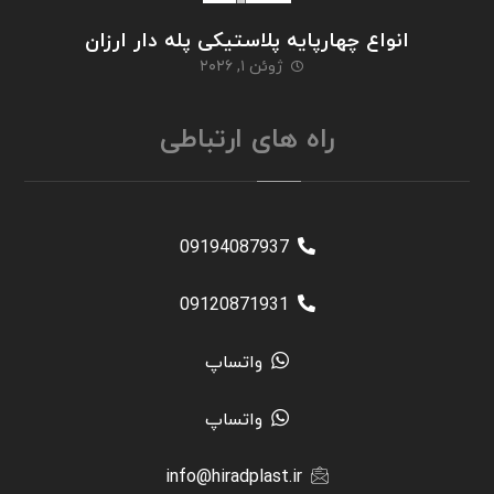
انواع چهارپایه پلاستیکی پله دار ارزان
ژوئن ۱, ۲۰۲۶
راه های ارتباطی
09194087937
09120871931
واتساپ
واتساپ
info@hiradplast.ir