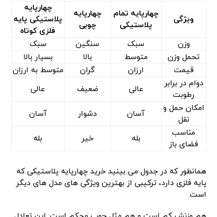
چهارپایه
چهارپایه تمام
چهارپایه
ویژگی
پلاستیکی پایه
پلاستیکی
چوبی
فلزی کوتاه
وزن
سبک
سنگین
سبک
تحمل وزن
متوسط
بالا
بسیار بالا
قیمت
ارزان
گران
متوسط به ارزان
دوام در برابر
عالی
ضعیف
عالی
رطوبت
امکان حمل و
آسان
دشوار
آسان
نقل
مناسب
بله
خیر
بله
فضای باز
همانطور که در جدول می‌ بینید خرید چهارپایه پلاستیکی که
پایه فلزی دارد، ترکیبی از بهترین ویژگی ‌های مدل ‌های دیگر
است.
هم وزنش کم است و هم مثل چوب محکم است. این تعادل