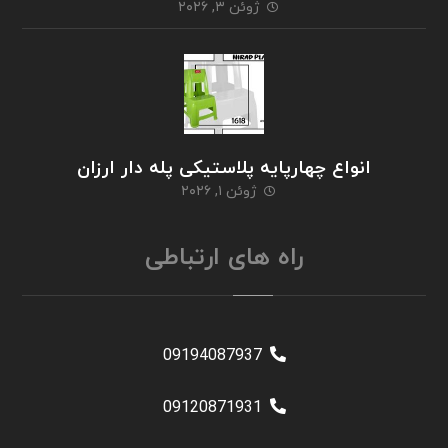
ژوئن ۳, ۲۰۲۶
انواع چهارپایه پلاستیکی پله دار ارزان
ژوئن ۱, ۲۰۲۶
راه های ارتباطی
09194087937
09120871931