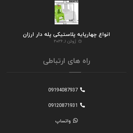
انواع چهارپایه پلاستیکی پله دار ارزان
ژوئن ۱, ۲۰۲۶
راه های ارتباطی
09194087937
09120871931
واتساپ