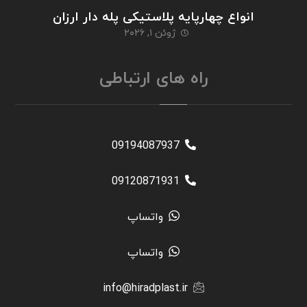
انواع چهارپایه پلاستیکی پله دار ارزان
ژوئن ۱, ۲۰۲۶
راه های ارتباطی
09194087937
09120871931
واتساپ
واتساپ
info@hiradplast.ir