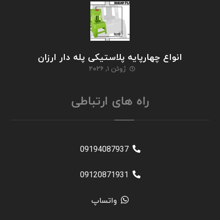
انواع چهارپایه پلاستیکی پله دار ارزان
ژوئن ۱, ۲۰۲۶
راه های ارتباطی
09194087937
09120871931
واتساپ