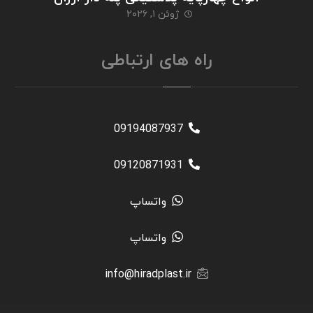
ژوئن ۱, ۲۰۲۶
راه های ارتباطی
09194087937
09120871931
واتساپ
واتساپ
info@hiradplast.ir