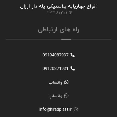
انواع چهارپایه پلاستیکی پله دار ارزان
ژوئن ۱, ۲۰۲۶
راه های ارتباطی
09194087937
09120871931
واتساپ
واتساپ
info@hiradplast.ir