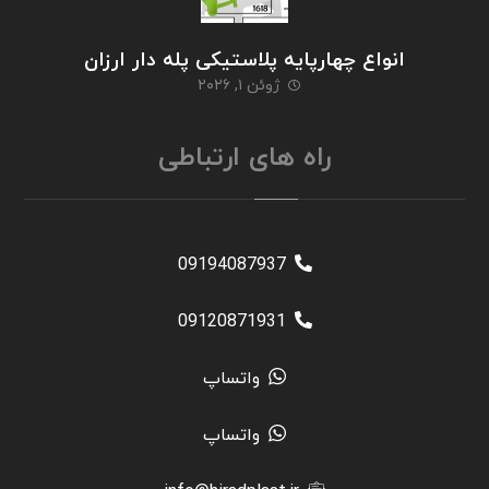
انواع چهارپایه پلاستیکی پله دار ارزان
ژوئن ۱, ۲۰۲۶
راه های ارتباطی
09194087937
09120871931
واتساپ
واتساپ