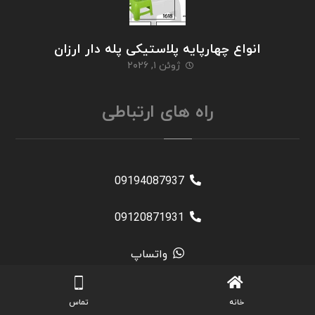
انواع چهارپایه پلاستیکی پله دار ارزان
ژوئن ۱, ۲۰۲۶
راه های ارتباطی
09194087937
09120871931
واتساپ
واتساپ
خانه
تماس