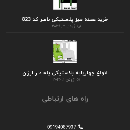
خرید عمده میز پلاستیکی ناصر کد 823
ژوئن ۳, ۲۰۲۶
انواع چهارپایه پلاستیکی پله دار ارزان
ژوئن ۱, ۲۰۲۶
راه های ارتباطی
09194087937