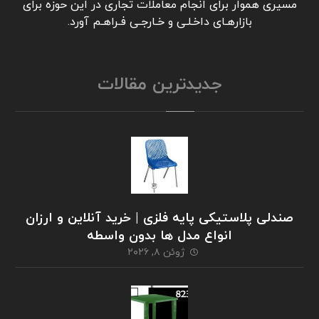
مسیری هموار برای انجام معاملات تجاری در این حوزه برای
بازارهـای داخـلـی و خـارجـی فـراهـم آورد.
جدیدترین مقالات
صندلی پلاستیکی پایه فلزی | خرید آنلاین و ارزان
انواع مدل ها بدون واسطه
ژوئن ۸, ۲۰۲۶